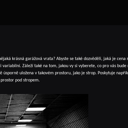
 nějaká krásná garážová vrata? Abyste se také dozvěděli, jaká je cena
 i variabilní. Záleží také na tom, jakou vy si vyberete, co pro vás bud
mě úsporně uložena v takovém prostoru, jako je strop. Poskytuje nap
ý prostor pod stropem.