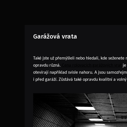
Garážová vrata
Také jste už přemýšleli nebo hledali, kde seženete
opravdu různá.
Cena rolovacích garážových vrat
je
otevírají například svisle nahoru. A jsou samozřej
i před garáží. Zůstává také opravdu kvalitní a voln