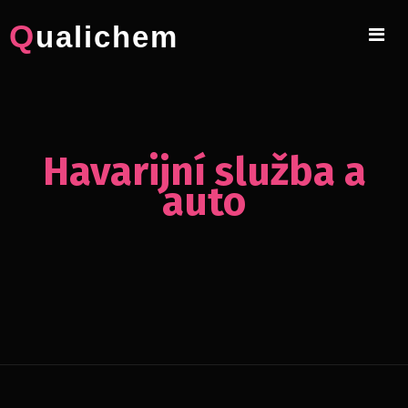
Skip
Qualichem
to
content
Havarijní služba a
auto