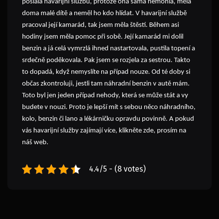
poslala havarijní službu, protože ona sama nemohla, měla
doma malé dítě a neměl ho kdo hlídat. V havarijní službě
pracoval její kamarád, tak jsem měla štěstí. Během asi
hodiny jsem měla pomoc při sobě. Její kamarád mi dolil
benzin a já celá vymrzlá ihned nastartovala, pustila topení a
srdečně poděkovala. Pak jsem se rozjela za sestrou. Takto
to dopadá, když nemyslíte na případ nouze. Od té doby si
občas zkontroluji, jestli tam náhradní benzin v autě mám.
Toto byl jen jeden případ nehody, která se může stát a vy
budete v nouzi. Proto je lepší mít s sebou něco náhradního,
kolo, benzin či lano a lékárničku opravdu povinně. A pokud
vás havarijní služby zajímají více, klikněte zde, prosím na
náš web.
4.4/5 - (8 votes)