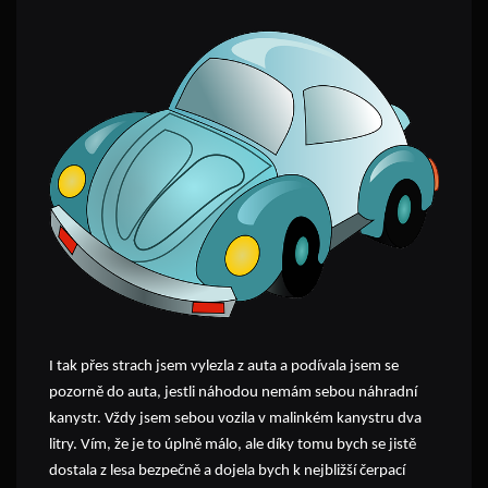
I tak přes strach jsem vylezla z auta a podívala jsem se
pozorně do auta, jestli náhodou nemám sebou náhradní
kanystr. Vždy jsem sebou vozila v malinkém kanystru dva
litry. Vím, že je to úplně málo, ale díky tomu bych se jistě
dostala z lesa bezpečně a dojela bych k nejbližší čerpací