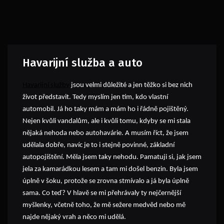
Havarijní služba a auto
Havarijní služby
jsou velmi důležité a jen těžko si bez nich
život představit. Tedy myslím jen tím, kdo vlastní
automobil. Já ho taky mám a mám ho i řádně pojištěný.
Nejen kvůli vandalům, ale i kvůli tomu, kdyby se mi stala
nějaká nehoda nebo autohavárie. A musím říct, že jsem
udělala dobře, navíc je to i stejně povinné, základní
autopojištění. Měla jsem taky nehodu. Pamatuji si, jak jsem
jela za kamarádkou lesem a tam mi došel benzin. Byla jsem
úplně v šoku, protože se zrovna stmívalo a já byla úplně
sama. Co teď? V hlavě se mi přehrávaly ty nejčernější
myšlenky, včetně toho, že mě sežere medvěd nebo mě
najde nějaký vrah a něco mi udělá.