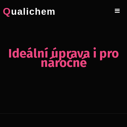
Skip
Qualichem
to
content
Ideální úprava i pro
náročné