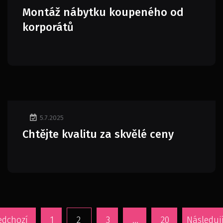
Montáž nábytku koupeného od
korporátů
5.7.2025
Chtějte kvalitu za skvělé ceny
edchozí
1
2
3
…
20
Následují