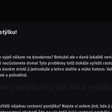
stýlku!
 vyjeli někam na dovolenou? Bohužel ale v dané lokalitě není
ti nezůstanete doma! Tyto problémy totiž dokáže vyřešit
cest
 daném místě ji jednoduše a lehce složíte a máte hotovo. Va
ečně a pohodlně.
ovni postylka na vás čeká v na
ořídili nějakou cestovní postýlku? Nejste si ovšem jisti, kde j