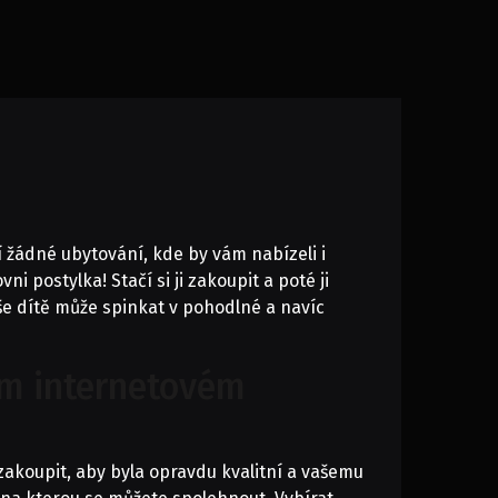
 žádné ubytování, kde by vám nabízeli i
ovni postylka
! Stačí si ji zakoupit a poté ji
še dítě může spinkat v pohodlné a navíc
šem internetovém
i zakoupit, aby byla opravdu kvalitní a vašemu