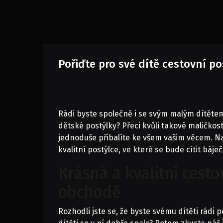
Pořiďte pro své dítě cestovní po
Rádi byste společně i se svým malým dítětem
dětské postýlky? Přeci kvůli takové maličkos
jednoduše přibalíte ke všem vašim věcem. Na
kvalitní postýlce, ve které se bude cítit báj
Krásná a kvalitní cest
obchodě
Rozhodli jste se, že byste svému dítěti rádi p