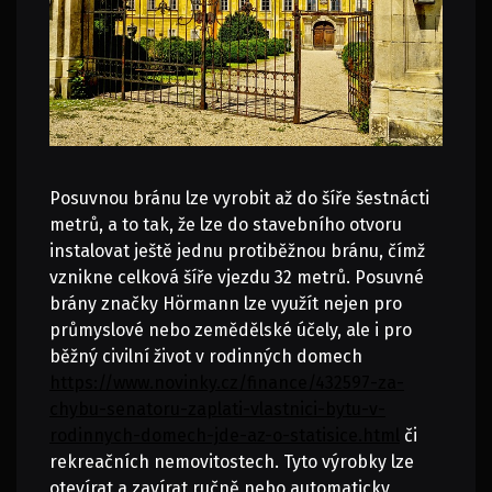
Posuvnou bránu lze vyrobit až do šíře šestnácti
metrů, a to tak, že lze do stavebního otvoru
instalovat ještě jednu protiběžnou bránu, čímž
vznikne celková šíře vjezdu 32 metrů.
Posuvné
brány značky Hörmann lze využít nejen pro
průmyslové nebo zemědělské účely, ale i pro
běžný civilní život v rodinných domech
https://www.novinky.cz/finance/432597-za-
chybu-senatoru-zaplati-vlastnici-bytu-v-
rodinnych-domech-jde-az-o-statisice.html
či
rekreačních nemovitostech. Tyto výrobky lze
otevírat a zavírat ručně nebo automaticky