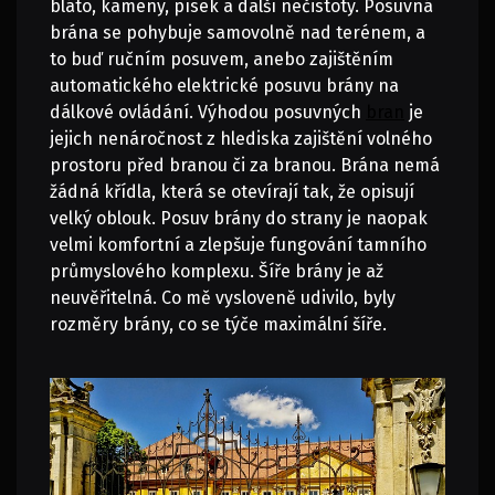
bláto, kameny, písek a další nečistoty. Posuvná
brána se pohybuje samovolně nad terénem, a
to buď ručním posuvem, anebo zajištěním
automatického elektrické posuvu brány na
dálkové ovládání.
Výhodou posuvných
bran
je
jejich nenáročnost z hlediska zajištění volného
prostoru před branou či za branou. Brána nemá
žádná křídla, která se otevírají tak, že opisují
velký oblouk. Posuv brány do strany je naopak
velmi komfortní a zlepšuje fungování tamního
průmyslového komplexu.
Šíře brány je až
neuvěřitelná. Co mě vysloveně udivilo, byly
rozměry brány, co se týče maximální šíře.