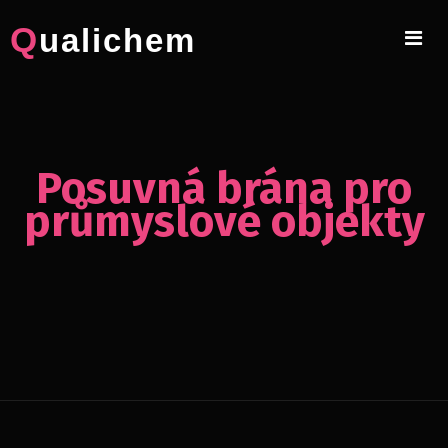
Skip
Qualichem
to
content
Posuvná brána pro
průmyslové objekty