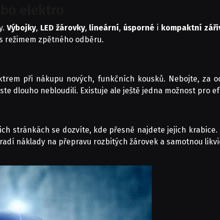
bo elektro
y.
Výbojky
,
LED
žárovky
,
lineární
,
úsporné
i
kompaktní
záři
 s režimem zpětného odběru.
ktrem při nákupu nových, funkčních kousků. Nebojte, za od
e dlouho nebloudili. Existuje ale ještě jedna možnost pro ef
ejich stránkách se dozvíte, kde přesně najdete jejich krabice
radí náklady na přepravu rozbitých žárovek a samotnou likvi