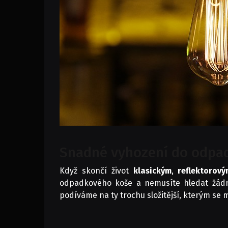
Snadné vyhození do odpa
Když skončí život
klasickým
,
reflektorov
odpadkového koše a nemusíte hledat žádná
podíváme na ty trochu složitější, kterým se 