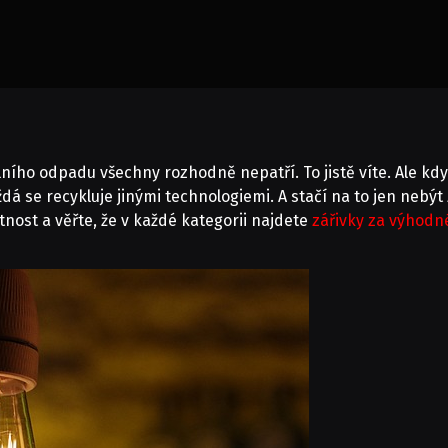
ního odpadu všechny rozhodně nepatří. To jistě víte. Ale kd
á se recykluje jinými technologiemi. A stačí na to jen nebýt 
nost a věřte, že v každé kategorii najdete
zářivky za výhodn