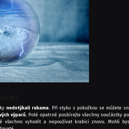
řivce?
vky
nedotýkali rukama
. Při styku s pokožkou se můžete sn
ivých výparů
. Poté opatrně posbírejte všechny součástky p
čně všechno vyhodit a nepoužívat krabici znovu. Mohli by
dovaté.