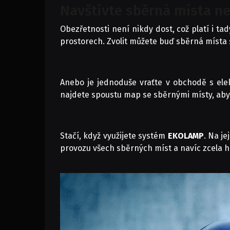
Navštivte sběrná místa ne
Obezřetnosti není nikdy dost, což platí i tad
prostorech. Zvolit můžete buď sběrná místa
Anebo je jednoduše vraťte v obchodě s ele
najdete spoustu map se sběrnými místy, abyst
Stačí, když využijete systém
EKOLAMP
. Na j
provozu všech sběrných míst a navíc zcela h