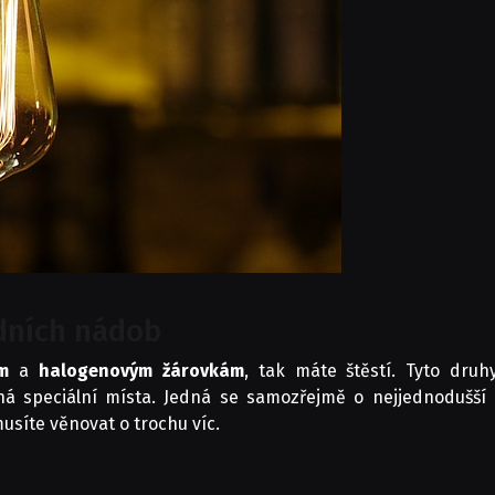
dních nádob
ým
a
halogenovým
žárovkám
, tak máte štěstí. Tyto druh
 speciální místa. Jedná se samozřejmě o nejjednodušší re
musíte věnovat o trochu víc.