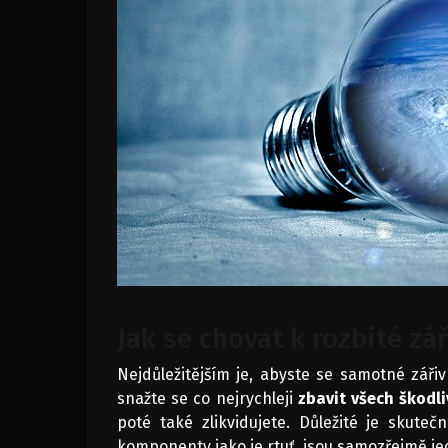
Jak se chovat k rozbité zá
Nejdůležitějším je, abyste se samotné záři
snažte se co nejrychleji
zbavit všech škodl
poté také zlikvidujete. Důležité je skute
komponenty jako je rtuť, jsou samozřejmě je