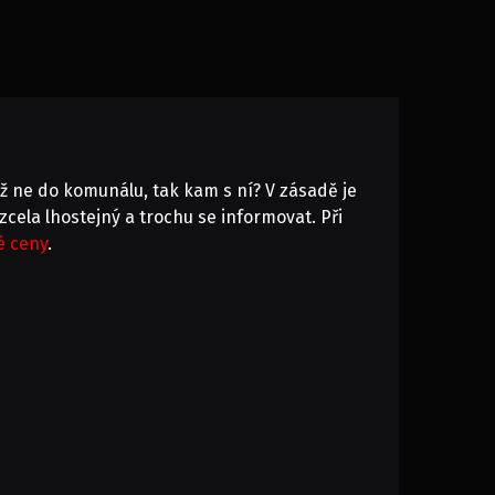
yž ne do komunálu, tak kam s ní? V zásadě je
zcela lhostejný a trochu se informovat. Při
é ceny
.