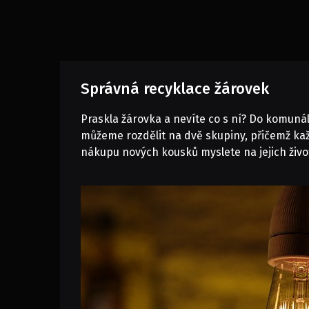
Správná recyklace žárovek
Praskla žárovka a nevíte co s ní? Do komunál
můžeme rozdělit na dvě skupiny, přičemž každ
nákupu nových kousků myslete na jejich život