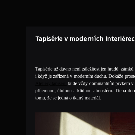
Tapisérie v moderních interiére
Tapisérie už dávno není záležitost jen hradů, zámk
i když je zařízená v moderním duchu. Dokáže prosto
Ateliery tapiserii
bude vždy dominantním prvkem v míst
příjemnou, útulnou a klidnou atmosféru. Třeba do
tomu, že se jedná o tkaný materiál.