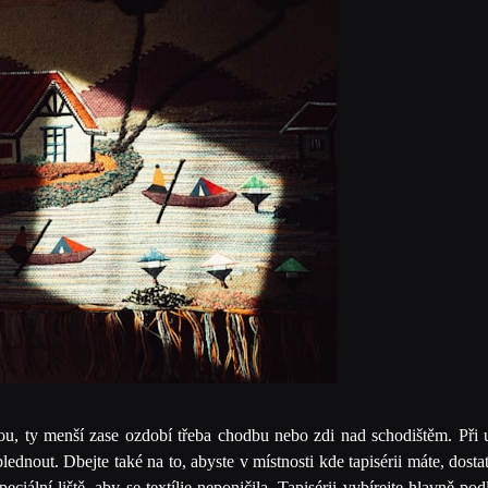
ou, ty menší zase ozdobí třeba chodbu nebo zdi nad schodištěm.
Při 
dnout. Dbejte také na to, abyste v místnosti kde tapisérii máte, dostat
ciální liště, aby se textílie neponičila.
Tapisérii vybírejte hlavně po