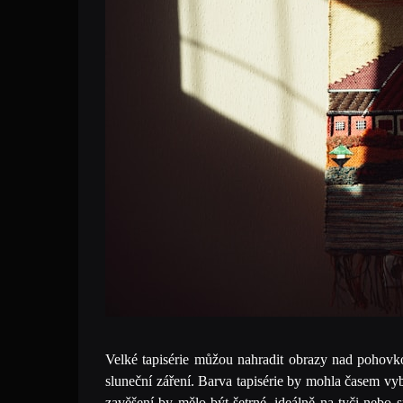
Velké tapisérie můžou nahradit obrazy nad pohovk
sluneční záření. Barva tapisérie by mohla časem vyble
zavěšení by mělo být šetrné, ideálně na tyči nebo spe