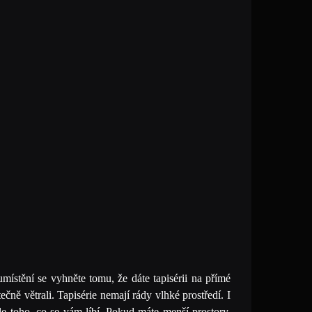
umístění se vyhněte tomu, že dáte tapisérii na přímé
ečně větrali. Tapisérie nemají rády vlhké prostředí. I
dle toho, co se vám líbí. Pokud máte menší prostory,