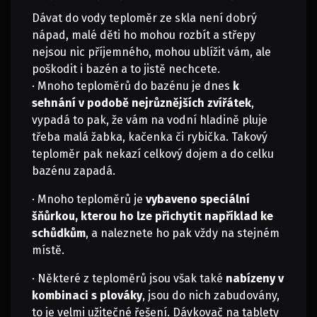
Dávat do vody teploměr ze skla není dobrý
nápad, malé děti ho mohou rozbít a střepy
nejsou nic příjemného, mohou ublížit vám, ale
poškodit i bazén a to jistě nechcete.
· Mnoho teploměrů do bazénu je dnes
k
sehnání v podobě nejrůznějších zvířátek
,
vypadá to pak, že vám na vodní hladině pluje
třeba malá žabka, kačenka či rybička. Takový
teploměr pak nekazí celkový dojem a do celku
bazénu zapadá.
· Mnoho teploměrů je
vybaveno speciální
šňůrkou, kterou ho lze přichytit například ke
schůdkům
, a naleznete ho pak vždy na stejném
místě.
· Některé z teploměrů jsou však také
nabízeny v
kombinaci s plováky
, jsou do nich zabudovány,
to je velmi užitečné řešení. Dávkovač na tablety