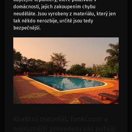
domácnosti, jejich zakoupením chybu
neuděláte. Jsou vyrobeny z materiálu, který jen
tak někdo nerozbije, určitě jsou tedy
bezpečnější.
Kvalitní materiál, funkčnost a
nejrůznější provedení vás potěší