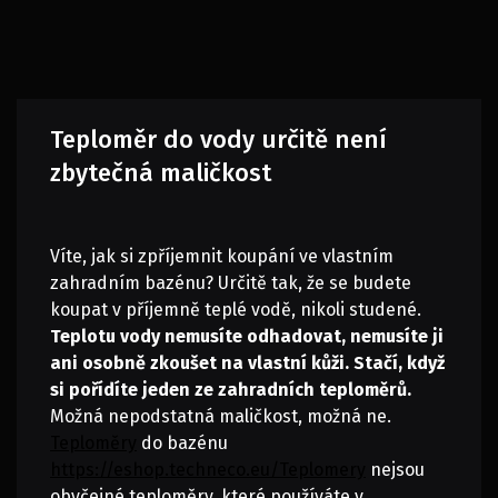
Teploměr do vody určitě není
zbytečná maličkost
Víte, jak si zpříjemnit koupání ve vlastním
zahradním bazénu? Určitě tak, že se budete
koupat v příjemně teplé vodě, nikoli studené.
Teplotu vody nemusíte odhadovat, nemusíte ji
ani osobně zkoušet na vlastní kůži. Stačí, když
si pořídíte jeden ze zahradních teploměrů.
Možná nepodstatná maličkost, možná ne.
Teploměry
do bazénu
https://eshop.techneco.eu/Teplomery
nejsou
obyčejné teploměry, které používáte v