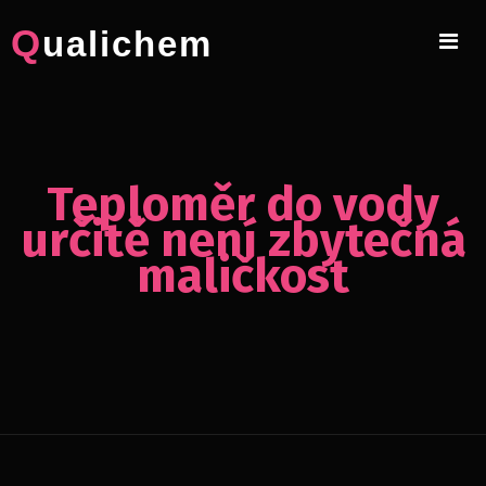
Skip
Qualichem
to
content
Teploměr do vody
určitě není zbytečná
maličkost