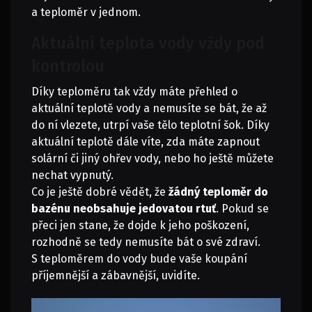
a teploměr v jednom.
Aktuální teplota vody vždy pod
kontrolou
Díky teploměru tak vždy máte přehled o
aktuální teplotě vody a nemusíte se bát, že až
do ní vlezete, utrpí vaše tělo teplotní šok. Díky
aktuální teplotě dále víte, zda máte zapnout
solární či jiný ohřev vody, nebo ho ještě můžete
nechat vypnutý.
Co je ještě dobré vědět, že
žádný teploměr do
bazénu neobsahuje jedovatou rtuť
. Pokud se
přeci jen stane, že dojde k jeho poškození,
rozhodně se tedy nemusíte bát o své zdraví.
S teploměrem do vody bude vaše koupání
příjemnější a zábavnější, uvidíte.