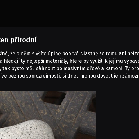
en přírodní
žné, že o něm slyšíte úplně poprvé. Vlastně se tomu ani nelze
 hledají ty nejlepší materiály, které by využili k jejímu vybav
í, tak byste měli sáhnout po masivním dřevě a kameni. Ty pro
dříve běžnou samozřejmostí, si dnes mohou dovolit jen zámožní