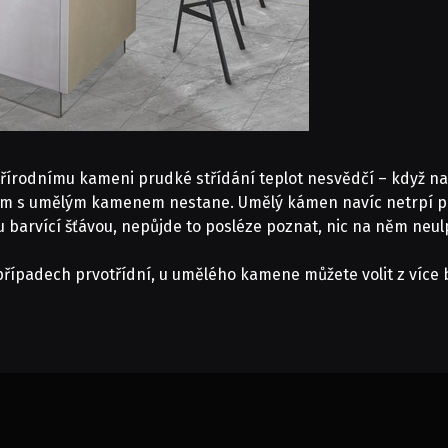
 Přírodnímu kameni prudké střídání teplot nesvědčí – když n
vám s umělým kamenem nestane. Umělý kámen navíc netrpí pór
u barvící šťávou, nepůjde to posléze poznat, nic na něm neulp
u případech prvotřídní, u umělého kamene můžete volit z více