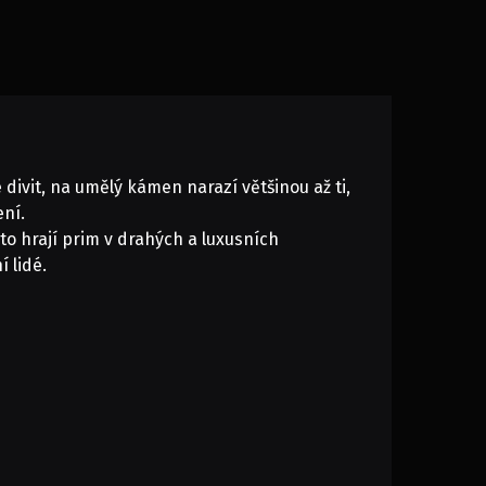
 divit, na umělý kámen narazí většinou až ti,
ení.
to hrají prim v drahých a luxusních
 lidé.