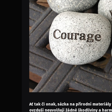
Ať tak či onak, sázka na přírodní materiály v
ovzduší neuvolňují žádné škodliviny a harmo