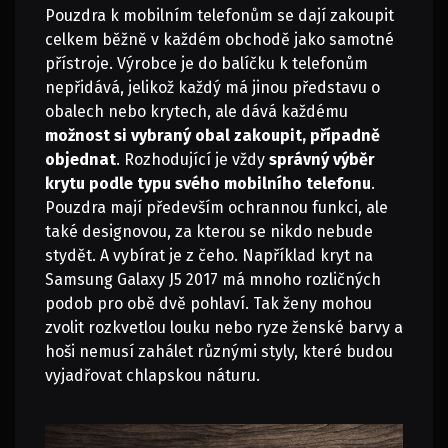
Pouzdra k mobilním telefonům se dají zakoupit
celkem běžně v každém obchodě jako samotné
přístroje. Výrobce je do balíčku k telefonům
nepřidává, jelikož každý má jinou představu o
obalech nebo krytech, ale dává každému
možnost si vybraný obal zakoupit, případně
objednat
. Rozhodující je vždy
správný výběr
krytu podle typu svého mobilního telefonu
.
Pouzdra mají především ochrannou funkci, ale
také designovou, za kterou se nikdo nebude
stydět. A vybírat je z čeho. Například
kryt na
Samsung Galaxy J5 2017
má mnoho rozličných
podob pro obě dvě pohlaví. Tak ženy mohou
zvolit rozkvetlou louku nebo ryze ženské barvy a
hoši nemusí zahálet různými styly, které budou
vyjadřovat chlapskou náturu.