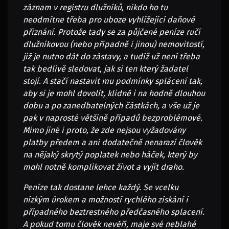
záznam v registru dlužníků, nikdo ho tu
neodmítne třeba pro uboze vyhlížející daňové
přiznání. Protože tady se za půjčené peníze ručí
dlužníkovou (nebo případně i jinou) nemovitostí,
již je nutno dát do zástavy, a tudíž už není třeba
tak bedlivě sledovat, jak si ten který žadatel
stojí. A stačí nastavit mu podmínky splácení tak,
aby si je mohl dovolit, klidně i na hodně dlouhou
dobu a po zanedbatelných částkách, a vše už je
pak v naprosté většině případů bezproblémové.
Mimo jiné i proto, že zde nejsou vyžadovány
platby předem a ani dodatečně nenarazí člověk
na nějaký skrytý poplatek nebo háček, který by
mohl notně komplikovat život a vyjít draho.
Peníze tak dostane lehce každý. Se vcelku
nízkým úrokem a možností rychlého získání i
případného beztrestného předčasného splacení.
A pokud tomu člověk nevěří, maje své neblahé