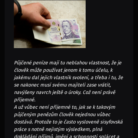
Půjčené peníze mají tu neblahou vlastnost, že je
člověk může používat jenom k tomu účelu, k
jakému dal jejich vlastník svolení, a třeba i tu, že
se nakonec musí svému majiteli zase vrátit,
navýšeny navrch ještě o úroky. Což není právě
příjemné.
A už vůbec není příjemné to, jak se k takovým
půjčeným penězům člověk nejednou vůbec
dostává. Protože to je často vysloveně sisyfovská
práce s notně nejistým výsledkem, plná
dokládání příjmů, jmění a schopnosti splácet a