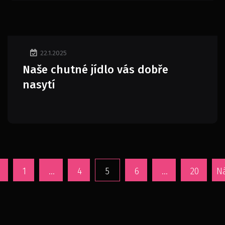
22.1.2025
Naše chutné jídlo vás dobře
nasytí
1
…
4
5
6
…
20
Ná