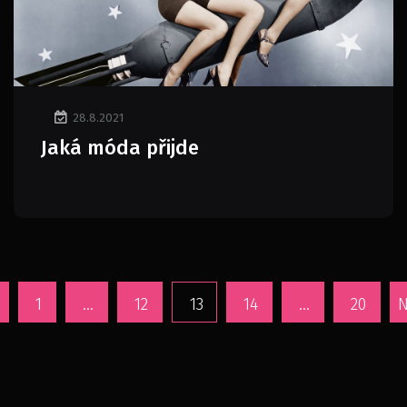
28.8.2021
Jaká móda přijde
1
…
12
13
14
…
20
N